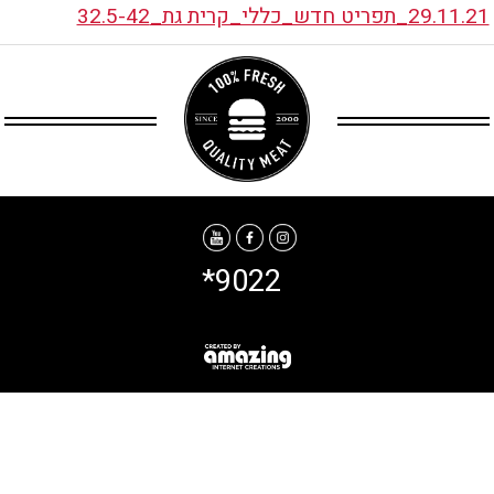
29.11.21_תפריט חדש_כללי_קרית גת_32.5-42
*9022