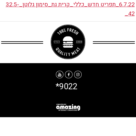
6.7.22_תפריט חדש_כללי_קרית גת_סימון גלוטן_32.5-
42_
*9022