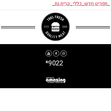
_תפריט חדש_כללי_קרית גת_
*9022