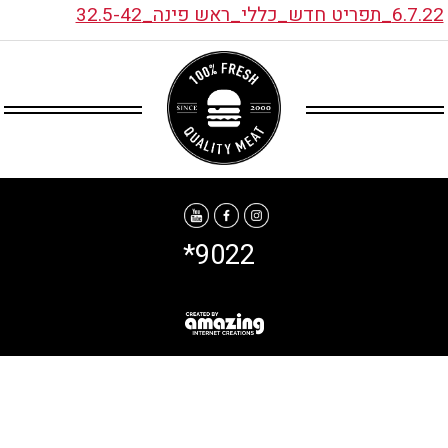
6.7.22_תפריט חדש_כללי_ראש פינה_32.5-42
*9022