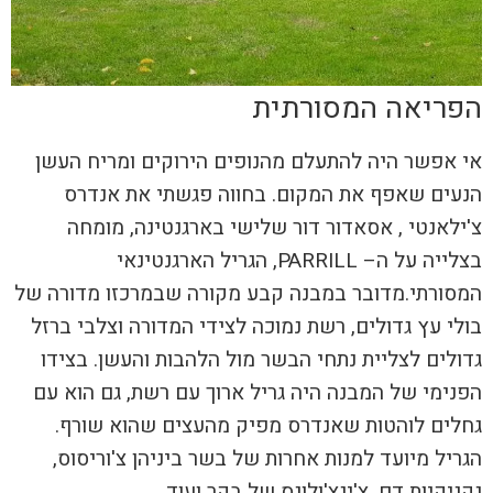
הפריאה המסורתית
אי אפשר היה להתעלם מהנופים הירוקים ומריח העשן
הנעים שאפף את המקום. בחווה פגשתי את
אנדרס
צ'ילאנטי
, אסאדור דור שלישי בארגנטינה, מומחה
בצלייה על ה
–
PARRILL
,
הגריל הארגנטינאי
המסורתי.מדובר במבנה קבע מקורה שבמרכזו מדורה של
בולי עץ גדולים, רשת נמוכה לצידי המדורה וצלבי ברזל
גדולים לצליית נתחי הבשר מול הלהבות והעשן. בצידו
הפנימי של המבנה היה גריל ארוך עם רשת, גם הוא עם
גחלים לוהטות שאנדרס מפיק מהעצים שהוא שורף.
הגריל מיועד למנות אחרות של בשר ביניהן צ'וריסוס,
נקניקיות דם, צ'ינצ'ולונס של בקר ועוד.