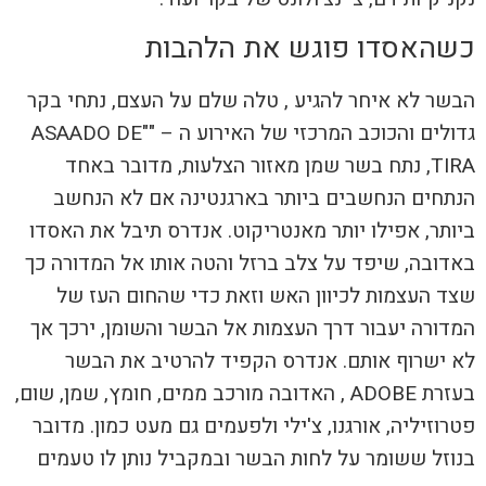
כשהאסדו פוגש את הלהבות
הבשר לא איחר להגיע , טלה שלם על העצם, נתחי בקר
גדולים והכוכב המרכזי של האירוע ה –
"
"ASAADO DE
TIRA
, נתח בשר שמן מאזור הצלעות, מדובר באחד
הנתחים הנחשבים ביותר בארגנטינה אם לא הנחשב
ביותר, אפילו יותר מאנטריקוט. אנדרס תיבל את האסדו
באדובה, שיפד על צלב ברזל והטה אותו אל המדורה כך
שצד העצמות לכיוון האש וזאת כדי שהחום העז של
המדורה יעבור דרך העצמות אל הבשר והשומן, ירכך אך
לא ישרוף אותם. אנדרס הקפיד להרטיב את הבשר
בעזרת ADOBE , האדובה מורכב ממים, חומץ, שמן, שום,
פטרוזיליה, אורגנו, צ'ילי ולפעמים גם מעט כמון. מדובר
בנוזל ששומר על לחות הבשר ובמקביל נותן לו טעמים