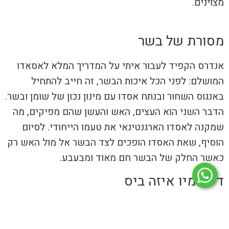
מצוינים.
מסורת של בשר
אנדרס הקפיד לעבור איתי על המדריך המלא לאסאדו
המושלם: לפני הכל איכות הבשר, זה חייב להתחיל
באנגוס השחור ובנתח אסדו עם מינון נכון של שומן ובשר.
הדבר השני הוא העצים, האש והעשן שהם מפיקים, מה
שמקנה לאסדו הארגנטינאי את טעמו הייחודי. לסיום
הוסיף, שאת האסדו הופכים לצד הבשר אל מול האש רק
כאשר החלק של הבשר חם מאוד ומבעבע.
דיוס מיו איזה ביס
לא באמת יכולתי לחכות עד שיגיעו כולם לאכול
ולשמחתי הייתי קרוב לצלחת, אנדרס שלף סכין וחתך לי