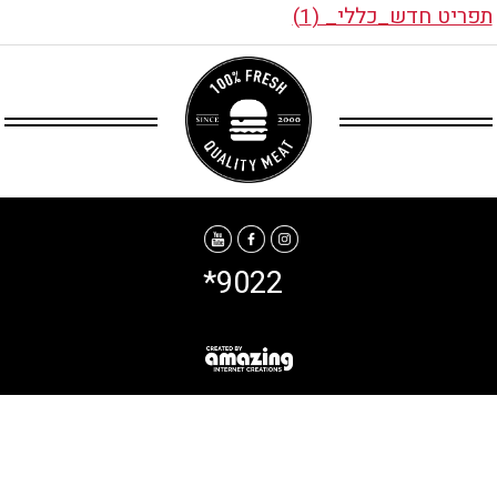
תפריט חדש_כללי_ (1)
*9022