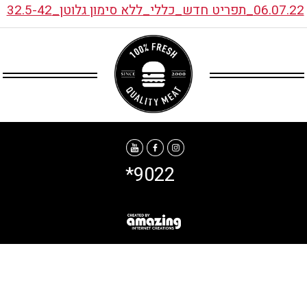
06.07.22_תפריט חדש_כללי_ללא סימון גלוטן_32.5-42
*9022