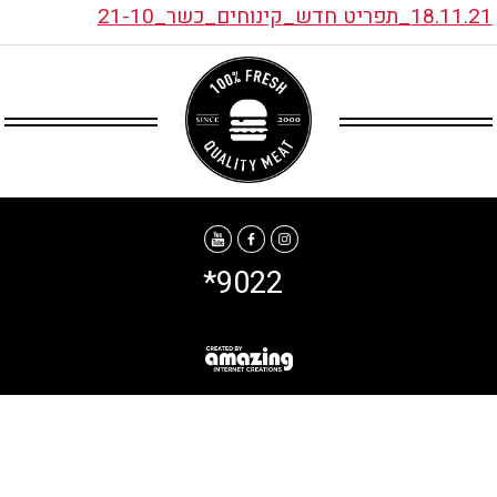
18.11.21_תפריט חדש_קינוחים_כשר_21-10
*9022