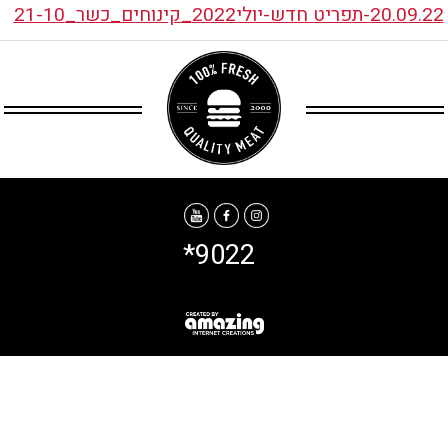
20.09.22-תפריט חדש-יולי2022_קינוחים_כשר_21-10
*9022